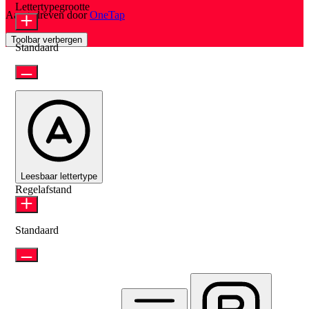
Lettertypegrootte
Aangedreven door
OneTap
Toolbar verbergen
Standaard
Leesbaar lettertype
Regelafstand
Standaard