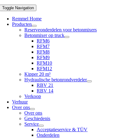
Toggle Navigation
Remmel Home
Producten
Reserveonderdelen voor betonmixers
Betonmixer op truck
RFM6
RFM7
RFM8
RFM9
RFM10
RFM12
Kipper 20 m³
Hydraulische betonrondverdeler
RBV 21
RBV 14
Verkoop
Verhuur
Over ons
Over ons
Geschiedenis
Service
Acceptatieservice & TÜV
Onderdelen