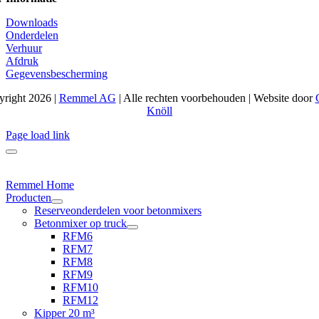
Downloads
Onderdelen
Verhuur
Afdruk
Gegevensbescherming
right 2026 |
Remmel AG
| Alle rechten voorbehouden | Website door
Knöll
Page load link
Remmel Home
Producten
Reserveonderdelen voor betonmixers
Betonmixer op truck
RFM6
RFM7
RFM8
RFM9
RFM10
RFM12
Kipper 20 m³