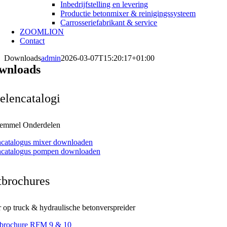
Inbedrijfstelling en levering
Productie betonmixer & reinigingssysteem
Carrosseriefabrikant & service
ZOOMLION
Contact
Downloads
admin
2026-03-07T15:20:17+01:00
wnloads
elencatalogi
Remmel Onderdelen
catalogus mixer downloaden
ncatalogus pompen downloaden
tbrochures
 op truck & hydraulische betonverspreider
brochure RFM 9 & 10