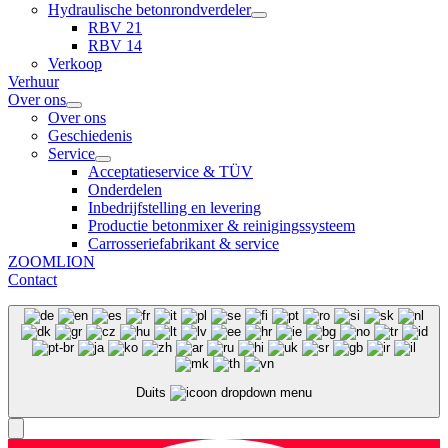
Hydraulische betonrondverdeler
RBV 21
RBV 14
Verkoop
Verhuur
Over ons
Over ons
Geschiedenis
Service
Acceptatieservice & TÜV
Onderdelen
Inbedrijfstelling en levering
Productie betonmixer & reinigingssysteem
Carrosseriefabrikant & service
ZOOMLION
Contact
Duits