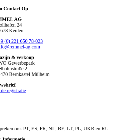
m Contact Op
MMEL AG
ollhafen 24
678 Keulen
9 (0) 221 650 78-023
nfo@remmel-ag.com
zijn & verkoop
WO Gewerbepark
lbahnstraße 2
470 Bernkastel-Mülheim
wsbrief
de registratie
preken ook PT, ES, FR, NL, BE, LT, PL, UKR en RU.
 Informatie