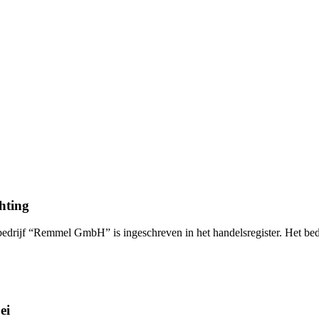
chting
bedrijf “Remmel GmbH” is ingeschreven in het handelsregister. Het bedr
ei