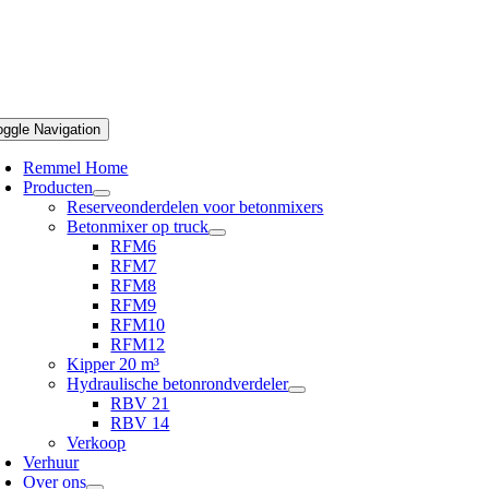
oggle Navigation
Remmel Home
Producten
Reserveonderdelen voor betonmixers
Betonmixer op truck
RFM6
RFM7
RFM8
RFM9
RFM10
RFM12
Kipper 20 m³
Hydraulische betonrondverdeler
RBV 21
RBV 14
Verkoop
Verhuur
Over ons