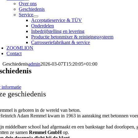
Over ons
Geschiedenis
Service
Acceptatieservice & TÜV
Onderdelen
Inbedrijfstelling en levering
Productie betonmixer & reinigingssysteem
Carrosseriefabrikant & service
ZOOMLION
Contact
Geschiedenis
admin
2026-03-07T15:20:05+01:00
schiedenis
 informatie
e geschiedenis
emmel is geboren in de wereld van beton.
 Heinrich Adam Remmel kwam in 1963 in aanraking met betonnen voert
ijn middelbare school had afgemaakt en een bankstage had doorlopen, gi
chtten ze samen
Remmel GmbH
op.
n drie decennia dicht bij de klant