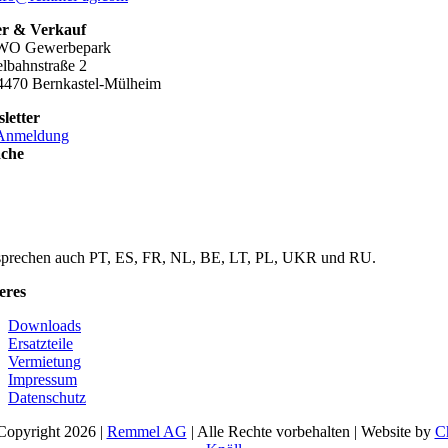
r & Verkauf
WO Gewerbepark
lbahnstraße 2
470 Bernkastel-Mülheim
letter
Anmeldung
che
sprechen auch PT, ES, FR, NL, BE, LT, PL, UKR und RU.
eres
Downloads
Ersatzteile
Vermietung
Impressum
Datenschutz
Copyright 2026 |
Remmel AG
| Alle Rechte vorbehalten | Website by
C