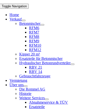
Toggle Navigation
Home
Verkauf
Betonmischer
RFM6
RFM7
RFM8
RFM9
RFM10
RFM12
Kipper 20 m³
Ersatzteile für Betonmischer
Hydraulischer Betonrundverteiler
RBV 21
RBV 14
Gebrauchtfahrzeuge
Vermietung
Über uns
Die Remmel AG
Historie
Weitere Services
Abnahmeservice & TÜV
Ersatzteile