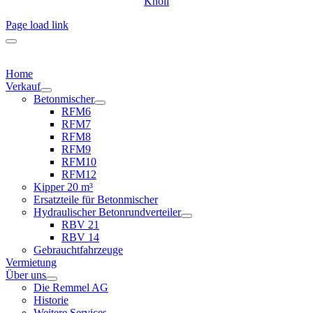
Knöll
Page load link
Home
Verkauf
Betonmischer
RFM6
RFM7
RFM8
RFM9
RFM10
RFM12
Kipper 20 m³
Ersatzteile für Betonmischer
Hydraulischer Betonrundverteiler
RBV 21
RBV 14
Gebrauchtfahrzeuge
Vermietung
Über uns
Die Remmel AG
Historie
Weitere Services