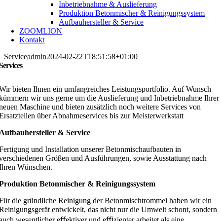
Inbetriebnahme & Auslieferung
Produktion Betonmischer & Reinigungssystem
Aufbauhersteller & Service
ZOOMLION
Kontakt
Service
admin
2024-02-22T18:51:58+01:00
Services
Wir bieten Ihnen ein umfangreiches Leistungsportfolio. Auf Wunsch
kümmern wir uns gerne um die Auslieferung und Inbetriebnahme Ihrer
neuen Maschine und bieten zusätzlich noch weitere Services von
Ersatzteilen über Abnahmeservices bis zur Meisterwerkstatt
Aufbauhersteller & Service
Fertigung und Installation unserer Betonmischaufbauten in
verschiedenen Größen und Ausführungen, sowie Ausstattung nach
Ihren Wünschen.
Produktion Betonmischer & Reinigungssystem
Für die gründliche Reinigung der Betonmischtrommel haben wir ein
Reinigungsgerät entwickelt, das nicht nur die Umwelt schont, sondern
auch wesentlicher eﬀektiver und eﬃzienter arbeitet als eine