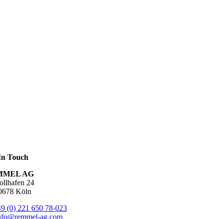
In Touch
MMEL AG
ollhafen 24
678 Köln
9 (0) 221 650 78-023
nfo@remmel-ag.com