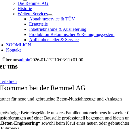
Die Remmel AG
Historie
Weitere Services
Abnahmeservice & TÜV
Ersatzteile
Inbetriebnahme & Auslieferung
Produktion Betonmischer & Reinigungssystem
Aufbauhersteller & Service
ZOOMLION
Kontakt
Über uns
admin
2026-01-13T10:03:11+01:00
er uns
 erfahren
llkommen bei der Remmel AG
Partner für neue und gebrauchte Beton-Nutzfahrzeuge und -Anlagen
großzügige Betriebsgelände unseres Familienunternehmens in zweiter G
usforderungen auf einer Baustelle professionell begegnen und bieten u
„Beton-Engineering“
sowohl beim Kauf eines neuen oder gebrauchten 
s Fuhrparks.