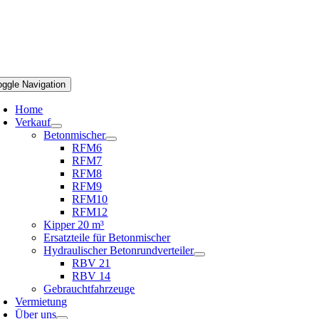
oggle Navigation
Home
Verkauf
Betonmischer
RFM6
RFM7
RFM8
RFM9
RFM10
RFM12
Kipper 20 m³
Ersatzteile für Betonmischer
Hydraulischer Betonrundverteiler
RBV 21
RBV 14
Gebrauchtfahrzeuge
Vermietung
Über uns