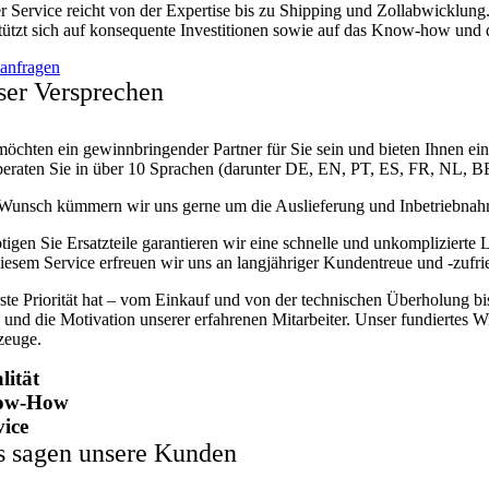
 Service reicht von der Expertise bis zu Shipping und Zollabwicklung. 
tützt sich auf konsequente Investitionen sowie auf das Know-how und d
 anfragen
ser Versprechen
möchten ein gewinnbringender Partner für Sie sein und bieten Ihnen ein
beraten Sie in über 10 Sprachen (darunter DE, EN, PT, ES, FR, NL,
Wunsch kümmern wir uns gerne um die Auslieferung und Inbetriebnahme 
tigen Sie Ersatzteile garantieren wir eine schnelle und unkompliziert
diesem Service erfreuen wir uns an langjähriger Kundentreue und -zufri
te Priorität hat – vom Einkauf und von der technischen Überholung bis 
und die Motivation unserer erfahrenen Mitarbeiter. Unser fundiertes W
zeuge.
lität
ow-How
vice
s sagen unsere Kunden